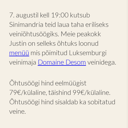
7. augustil kell 19:00 kutsub
Sinimandria teid laua taha eriliseks
veiniõhtusöögiks. Meie peakokk
Justin on selleks õhtuks loonud
menüü
mis põimitud Luksemburgi
veinimaja
Domaine Desom
veinidega.
Õhtusöögi hind eelmüügist
79€/külaline, täishind 99€/külaline.
Õhtusöögi hind sisaldab ka sobitatud
veine.